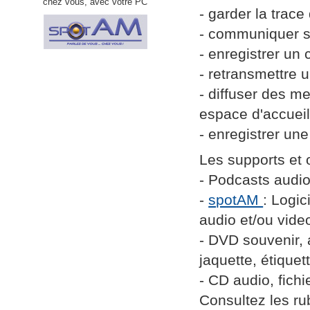
chez vous, avec votre PC
- garder la trac
- communiquer sur
- enregistrer un 
- retransmettre
- diffuser des m
espace d'accuei
- enregistrer un
Les supports et o
- Podcasts audio 
-
spotAM
: Logic
audio et/ou vide
- DVD souvenir, 
jaquette, étiquett
- CD audio, fich
Consultez les ru